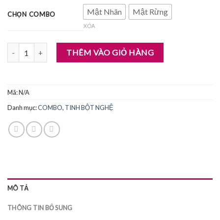
Mật Nhãn
Mật Rừng
CHỌN COMBO
XÓA
COMBO TINH NGHỆ & MẬT ONG số lượng
THÊM VÀO GIỎ HÀNG
Mã:
N/A
Danh mục:
COMBO
,
TINH BỘT NGHỆ
MÔ TẢ
THÔNG TIN BỔ SUNG