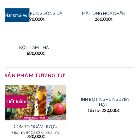
MẬT ONG RỪNG SÔNG ĐÀ
MẬT ONG HOA NHÃN
Hàng mới về!
590,000
₫
260,000
₫
BỘT TAM THẤT
680,000
₫
SẢN PHẨM TƯƠNG TỰ
TINH BỘT NGHỆ NGUYÊN
Tiết kiệm
HẠT
Giá từ:
220,000
₫
COMBO NGÂM RƯỢU
Giá từ:
840,000
₫
Giá từ:
780,000
₫