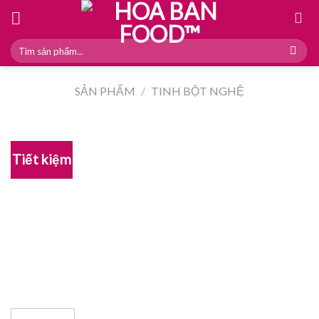
Skip
to
content
Tìm
kiếm:
SẢN PHẨM
/
TINH BỘT NGHỆ
Tiết kiệm