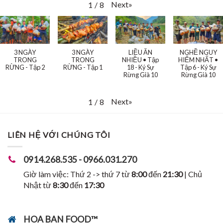
Next
»
1
/
8
3 NGÀY
3 NGÀY
LIỀU ĂN
NGHỀ NGUY
TRONG
TRONG
NHIỀU • Tập
HIỂM NHẤT •
RỪNG - Tập 2
RỪNG - Tập 1
18 - Ký Sự
Tập 6 - Ký Sự
Rừng Già 10
Rừng Già 10
Next
»
1
/
8
LIÊN HỆ VỚI CHÚNG TÔI
0914.268.535 - 0966.031.270
Giờ làm việc: Thứ 2 -> thứ 7 từ
8:00
đến
21:30
| Chủ
Nhật từ
8:30
đến
17:30
HOA BAN FOOD™