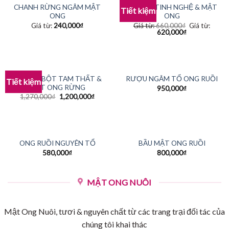
CHANH RỪNG NGÂM MẬT
COMBO TINH NGHỆ & MẬT
Tiết kiệm
ONG
ONG
Giá từ:
240,000
₫
Giá từ:
660,000
₫
Giá từ:
620,000
₫
COMBO BỘT TAM THẤT &
RƯỢU NGÂM TỔ ONG RUỒI
Tiết kiệm
MẬT ONG RỪNG
950,000
₫
1,270,000
₫
1,200,000
₫
HẾT HÀNG
HẾT HÀNG
ONG RUỒI NGUYÊN TỔ
BẦU MẬT ONG RUỒI
580,000
₫
800,000
₫
MẬT ONG NUÔI
Mật Ong Nuôi, tươi & nguyên chất từ các trang trại đối tác của
chúng tôi khai thác