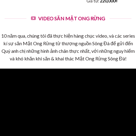
Giá từ:
220,000
₫
VIDEO SĂN MẬT ONG RỪNG
10 năm qua, chúng tôi đã thực hiện hàng chục video, và các series
kí sự săn Mật Ong Rừng từ thượng nguồn Sông Đà để gửi đến
Quý anh chị những hình ảnh chân thực nhất, với những nguy hiểm
và khó khăn khi săn & khai thác Mật Ong Rừng Sông Đà!