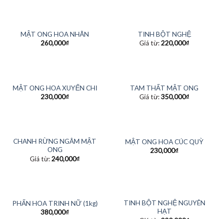
MẬT ONG HOA NHÃN
TINH BỘT NGHỆ
260,000
₫
Giá từ:
220,000
₫
MẬT ONG HOA XUYẾN CHI
TAM THẤT MẬT ONG
230,000
₫
Giá từ:
350,000
₫
CHANH RỪNG NGÂM MẬT
MẬT ONG HOA CÚC QUỲ
ONG
230,000
₫
Giá từ:
240,000
₫
TINH BỘT NGHỆ NGUYÊN
PHẤN HOA TRINH NỮ (1kg)
HẠT
380,000
₫