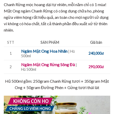
Chanh Rừng mọc hoang dại tự nhiên, mỗi năm chỉ có 1 mùa!
Mật Ong ngâm Chanh Rừng có công dụng chữa ho, phòng
ngừa viêm họng rất hiệu quả, an toàn cho mọi người sử dụng
vì không có hóa chất, tất cả thành phần đều xuất xứ từ thiên
nhiên.
STT
SẢN PHẨM
Giá bán
Ngâm Mật Ong Hoa Nhãn
| Hũ
1
240,000đ
500ml
Ngâm Mật Ong Rừng Sông Đà
|
2
290,000đ
Hũ 500ml
Hũ 500ml gồm: 250gram Chanh Rừng tươi + 350gram Mật
Ong + 50gram Đường Phèn + Gừng tươi thái lát