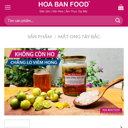
Skip
to
content
Tìm
kiếm:
SẢN PHẨM
/
MẬT ONG TÂY BẮC