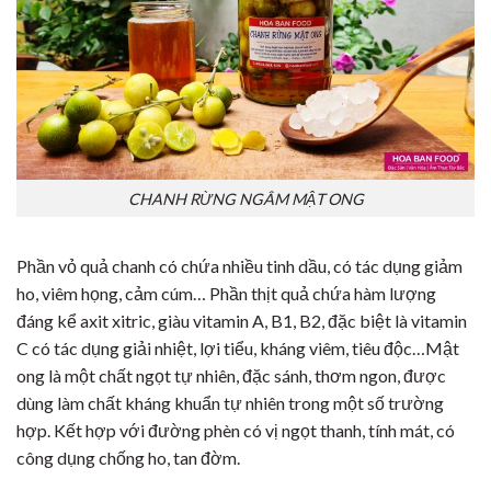
CHANH RỪNG NGÂM MẬT ONG
Phần vỏ quả chanh có chứa nhiều tinh dầu, có tác dụng giảm
ho, viêm họng, cảm cúm… Phần thịt quả chứa hàm lượng
đáng kể axit xitric, giàu vitamin A, B1, B2, đặc biệt là vitamin
C có tác dụng giải nhiệt, lợi tiểu, kháng viêm, tiêu độc…Mật
ong là một chất ngọt tự nhiên, đặc sánh, thơm ngon, được
dùng làm chất kháng khuẩn tự nhiên trong một số trường
hợp. Kết hợp với đường phèn có vị ngọt thanh, tính mát, có
công dụng chống ho, tan đờm.