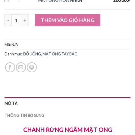
1
MẬT ONG HOA NHÃN
260,000
CHANH RỪNG NGÂM MẬT ONG số lượng
THÊM VÀO GIỎ HÀNG
Mã:
N/A
Danh mục:
ĐỒ UỐNG
,
MẬT ONG TÂY BẮC
MÔ TẢ
THÔNG TIN BỔ SUNG
CHANH RỪNG NGÂM MẬT ONG