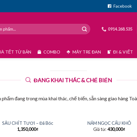
Facebook
0914.268.535
À TẾT TỪ BẢN
COMBO
MÂY TRE ĐAN
ĐI & VIẾT
ĐANG KHAI THÁC & CHẾ BIẾN
 phẩm đang trong mùa khai thác, chế biến, sẵn sàng giao hàng To
+
HẾT HÀNG
SÂU CHÍT TƯƠI – Đã Bóc
NẤM NGỌC CẨU KHÔ
1,350,000
₫
Giá từ:
430,000
₫