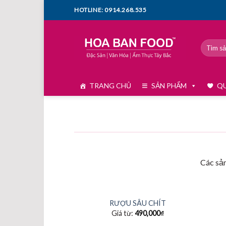
Skip
HOTLINE: 0914.268.535
to
content
Tìm
kiếm:
TRANG CHỦ
SẢN PHẨM
QU
Các sản
+
+
RƯỢU SÂU CHÍT
Giá từ:
490,000
₫