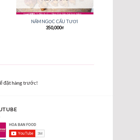
+
NẤM NGỌC CẨU TƯƠI
350,000
₫
để đặt hàng trước!
UTUBE