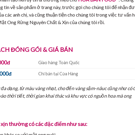
ông tin về sản phẩm ở trang này, trước gọi cho chúng tôi để nhận đ
 của các anh chị, và cũng thuận tiện cho chúng tôi trong việc tư vấn 
 Mật Ong Rừng Nguyên Chất & Xịn của chúng tôi rồi.
CH ĐÓNG GÓI & GIÁ BÁN
.000đ
Giao hàng Toàn Quốc
.000đ
Chỉ bán tại Cửa Hàng
đa dạng, từ màu vàng nhạt, cho đến vàng sậm-nâuc cũng như có 
o thời tiết, thời gian khai thác và khu vực có nguồn hoa mà ong
ịn thường có các đặc điểm như sau:
n khác so với mật ong nuôi.