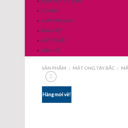
QUÀ TẾT TỪ BẢN
COMBO
MÂY TRE ĐAN
ĐI & VIẾT
GIỚI THIỆU
LIÊN HỆ
SẢN PHẨM
/
MẬT ONG TÂY BẮC
/
MẬ
Hàng mới về!