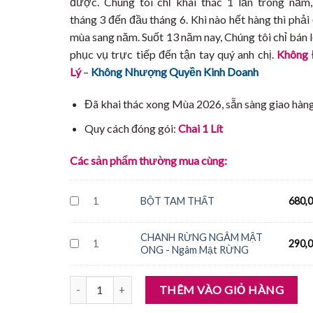
được. Chúng tôi chỉ khai thác 1 lần trong năm,
tháng 3 đến đầu tháng 6. Khi nào hết hàng thì phải
mùa sang năm. Suốt 13 năm nay, Chúng tôi chỉ bán 
phục vụ trực tiếp đến tận tay quý anh chị.
Không 
Lý
–
Không Nhượng Quyền Kinh Doanh
Đã khai thác xong Mùa 2026, sẵn sàng giao hàn
Quy cách đóng gói:
Chai 1 Lít
Các sản phẩm thường mua cùng:
1
BỘT TAM THẤT
680,
CHANH RỪNG NGÂM MẬT
1
290,
ONG - Ngâm Mật RỪNG
MẬT ONG RỪNG SÔNG ĐÀ số lượng
THÊM VÀO GIỎ HÀNG