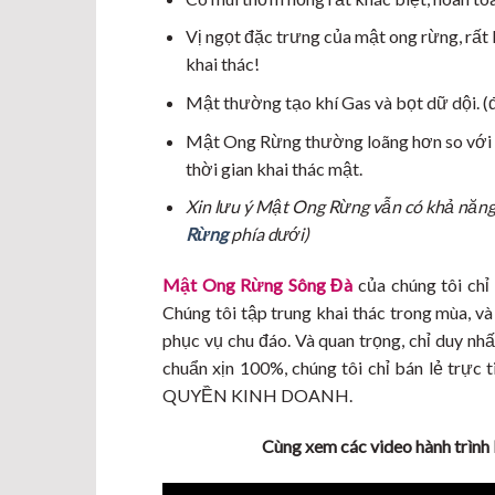
Vị ngọt đặc trưng của mật ong rừng, rất 
khai thác!
Mật thường tạo khí Gas và bọt dữ dội. (đ
Mật Ong Rừng thường loãng hơn so với m
thời gian khai thác mật.
Xin lưu ý Mật Ong Rừng vẫn có khả năng b
Rừng
phía dưới)
Mật Ong Rừng Sông Đà
của chúng tôi chỉ
Chúng tôi tập trung khai thác trong mùa, v
phục vụ chu đáo. Và quan trọng, chỉ duy nh
chuẩn xịn 100%, chúng tôi chỉ bán lẻ t
QUYỀN KINH DOANH.
Cùng xem các video hành trìn