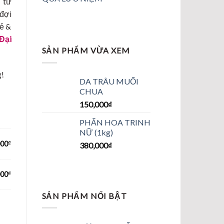
 từ
 đợi
lẻ &
Đại
SẢN PHẨM VỪA XEM
g!
DA TRÂU MUỐI
CHUA
150,000
₫
PHẤN HOA TRINH
NỮ (1kg)
000
₫
380,000
₫
000
₫
SẢN PHẨM NỔI BẬT