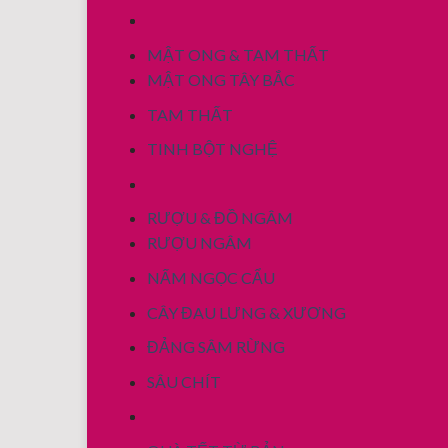
MẬT ONG & TAM THẤT
MẬT ONG TÂY BẮC
TAM THẤT
TINH BỘT NGHỆ
RƯỢU & ĐỒ NGÂM
RƯỢU NGÂM
NẤM NGỌC CẨU
CÂY ĐAU LƯNG & XƯƠNG
ĐẢNG SÂM RỪNG
SÂU CHÍT