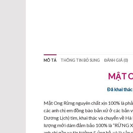
MÔ TẢ
THÔNG TIN BỔ SUNG
ĐÁNH GIÁ (0)
MẬT 
Đã khai thác
Mật Ong Rừng nguyên chất xịn 100% là phải đ
các anh chị em đồng bào bản xứ ở các bản 
Dương Lịch) tìm, khai thác và chuyển về Hà 
lượng mới dám đảm bảo 100% là “RỪNG XỊN
anh chị gần xa tin tưởng & ủng hộ, và là sản