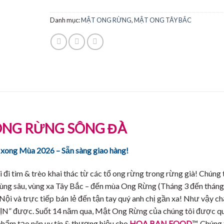
Danh mục:
MẬT ONG RỪNG
,
MẬT ONG TÂY BẮC
ONG RỪNG SÔNG ĐÀ
 xong Mùa 2026 – Sẵn sàng giao hàng!
i tìm & trèo khai thác từ các tổ ong rừng trong rừng già! Chúng t
vùng sâu, vùng xa Tây Bắc – đến mùa Ong Rừng (Tháng 3 đến tháng
Nội và trực tiếp bán lẻ đến tận tay quý anh chị gần xa! Như vậy ch
” được. Suốt 14 năm qua, Mật Ong Rừng của chúng tôi được q
 phẩm tạo nên uy tín & thương hiệu cho
HOA BAN FOOD
™. Chúng 