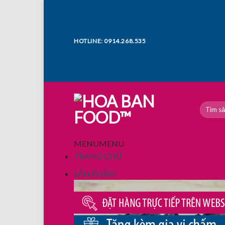
Skip
to
content
HOTLINE: 0914.268.535
Tìm
kiếm:
MENU
MENU
TRANG CHỦ
SẢN PHẨM