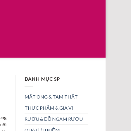
DANH MỤC SP
MẬT ONG & TAM THẤT
THỰC PHẨM & GIA VỊ
ong
RƯỢU & ĐỒ NGÂM RƯỢU
nuôi
QUÀ LƯU NIỆM