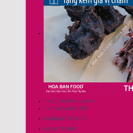
THỰC PHẨM & GIA VỊ
THỊT & CÁ GÁC BẾP
MĂNG RỪNG KHÔ
GIA VỊ TÂY BẮC