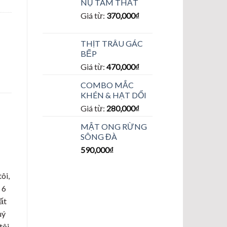
NỤ TAM THẤT
Giá từ:
370,000
₫
THỊT TRÂU GÁC
BẾP
Giá từ:
470,000
₫
COMBO MẮC
KHÉN & HẠT DỔI
Giá từ:
280,000
₫
MẬT ONG RỪNG
SÔNG ĐÀ
590,000
₫
ôi,
 6
ất
uý
tôi