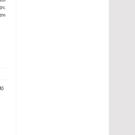
ược
hơn
độ