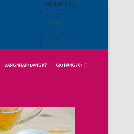
MENU
MENU
Facebook
Youtube
TikTok
+ HOA BAN CAMP™
ĐĂNG NHẬP / ĐĂNG KÝ
GIỎ HÀNG /
0
₫