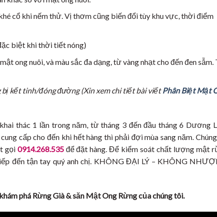
khé cổ khi nếm thử. Vị thơm cũng biến đổi tùy khu vực, thời điểm
ặc biệt khi thời tiết nóng)
ật ong nuôi, và màu sắc đa dạng, từ vàng nhạt cho đến đen sẫm.
ị kết tinh/đóng đường (Xin xem chi tiết bài viết
Phân Biệt Mật 
 khai thác 1 lần trong năm, từ tháng 3 đến đầu tháng 6 Dương L
à cung cấp cho đến khi hết hàng thì phải đợi mùa sang năm. Chúng
ất gọi
0914.268.535
để đặt hàng. Để kiểm soát chất lượng mật r
rực tiếp đến tận tay quý anh chị. KHÔNG ĐẠI LÝ – KHÔNG NHƯ
h khám phá Rừng Già & săn Mật Ong Rừng của chúng tôi.