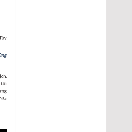
 Tùy
Ong
ịch.
 tôi
ừng
ỢNG