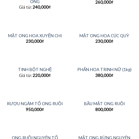
ONG
260,000
₫
Giá từ:
240,000
₫
MẬT ONG HOA XUYẾN CHI
MẬT ONG HOA CÚC QUỲ
230,000
₫
230,000
₫
TINH BỘT NGHỆ
PHẤN HOA TRINH NỮ (1kg)
Giá từ:
220,000
₫
380,000
₫
HẾT HÀNG
RƯỢU NGÂM TỔ ONG RUỒI
BẦU MẬT ONG RUỒI
950,000
₫
800,000
₫
HẾT HÀNG
HẾT HÀNG
MẬT ONG RỪNG NGUYÊN
ONG RUỒI NGUYÊN TỔ