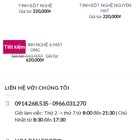
TINH BỘT NGHỆ NGUYÊN
TINH BỘT NGHỆ
HẠT
Giá từ:
220,000
₫
Giá từ:
220,000
₫
COMBO TINH NGHỆ & MẬT
Tiết kiệm
ONG
Giá từ:
660,000
₫
Giá từ:
620,000
₫
LIÊN HỆ VỚI CHÚNG TÔI
0914.268.535 - 0966.031.270
Giờ làm việc: Thứ 2 -> thứ 7 từ
8:00
đến
21:30
| Chủ
Nhật từ
8:30
đến
17:30