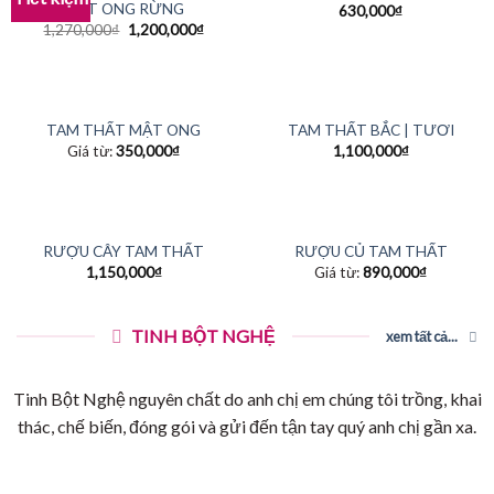
MẬT ONG RỪNG
630,000
₫
1,270,000
₫
1,200,000
₫
TAM THẤT MẬT ONG
TAM THẤT BẮC | TƯƠI
Giá từ:
350,000
₫
1,100,000
₫
RƯỢU CÂY TAM THẤT
RƯỢU CỦ TAM THẤT
1,150,000
₫
Giá từ:
890,000
₫
TINH BỘT NGHỆ
xem tất cả...
Tinh Bột Nghệ nguyên chất do anh chị em chúng tôi trồng, khai
thác, chế biến, đóng gói và gửi đến tận tay quý anh chị gần xa.