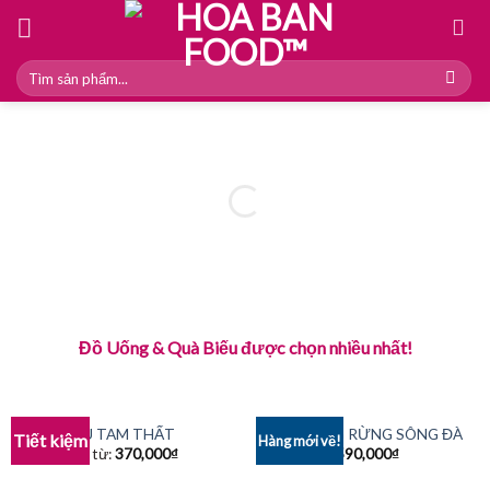
Skip
to
content
Tìm
kiếm:
Đồ Uống & Quà Biếu được chọn nhiều nhất!
NỤ TAM THẤT
MẬT ONG RỪNG SÔNG ĐÀ
Tiết kiệm
Hàng mới về!
Giá từ:
370,000
₫
590,000
₫