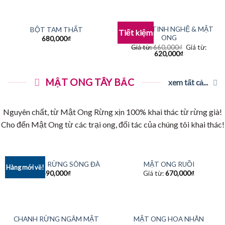
COMBO TINH NGHỆ & MẬT
BỘT TAM THẤT
Tiết kiệm
ONG
680,000
₫
Giá từ:
660,000
₫
Giá từ:
620,000
₫
MẬT ONG TÂY BẮC
xem tất cả...
Nguyên chất, từ Mật Ong Rừng xịn 100% khai thác từ rừng già!
Cho đến Mật Ong từ các trại ong, đối tác của chúng tôi khai thác!
MẬT ONG RỪNG SÔNG ĐÀ
MẬT ONG RUỒI
Hàng mới về!
590,000
₫
Giá từ:
670,000
₫
CHANH RỪNG NGÂM MẬT
MẬT ONG HOA NHÃN