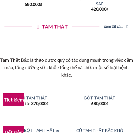
SÁP
580,000
₫
420,000
₫
TAM THẤT
xem tất cả...
Tam Thất Bắc là thảo dược quý có tác dụng mạnh trong việc cầm
máu, tăng cường sức khỏe tổng thể và chữa một số loại bệnh
khác.
NỤ TAM THẤT
BỘT TAM THẤT
Tiết kiệm
Giá từ:
370,000
₫
680,000
₫
COMBO BỘT TAM THẤT &
CỦ TAM THẤT BẮC KHÔ
Tiết kiệm