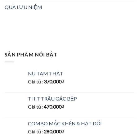
QUÀ LƯU NIỆM
SẢN PHẨM NỔI BẬT
NỤ TAM THẤT
Giá từ:
370,000
₫
THỊT TRÂU GÁC BẾP
Giá từ:
470,000
₫
COMBO MẮC KHÉN & HẠT DỔI
Giá từ:
280,000
₫