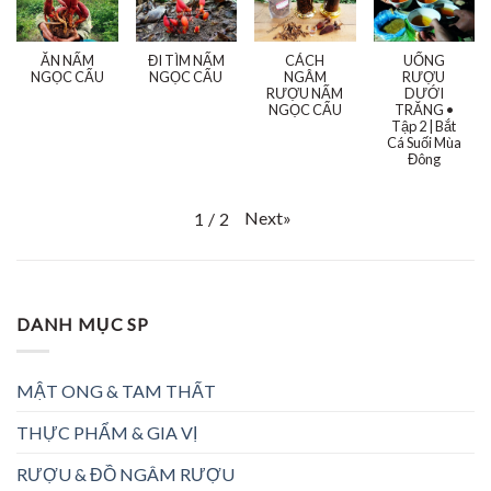
ĂN NẤM
ĐI TÌM NẤM
CÁCH
UỐNG
NGỌC CẨU
NGỌC CẨU
NGÂM
RƯỢU
RƯỢU NẤM
DƯỚI
NGỌC CẨU
TRĂNG •
Tập 2 | Bắt
Cá Suối Mùa
Đông
Next
»
1
/
2
DANH MỤC SP
MẬT ONG & TAM THẤT
THỰC PHẨM & GIA VỊ
RƯỢU & ĐỒ NGÂM RƯỢU