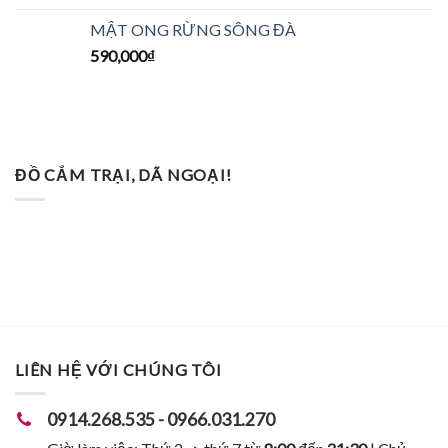
MẬT ONG RỪNG SÔNG ĐÀ
590,000
₫
ĐỒ CẮM TRẠI, DÃ NGOẠI!
LIÊN HỆ VỚI CHÚNG TÔI
0914.268.535 - 0966.031.270