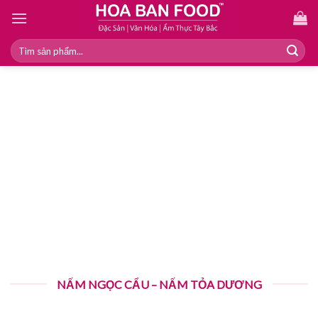
Skip
to
content
Tìm
kiếm:
NẤM NGỌC CẨU – NẤM TỎA DƯƠNG