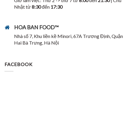
Giờ làm việc: Thứ 2 -> thứ 7 từ
8:00
đến
21:30
| Chủ
Nhật từ
8:30
đến
17:30
HOA BAN FOOD™
Nhà số 7, Khu liền kề Minori, 67A Trương Định, Quận
Hai Bà Trưng, Hà Nội
FACEBOOK