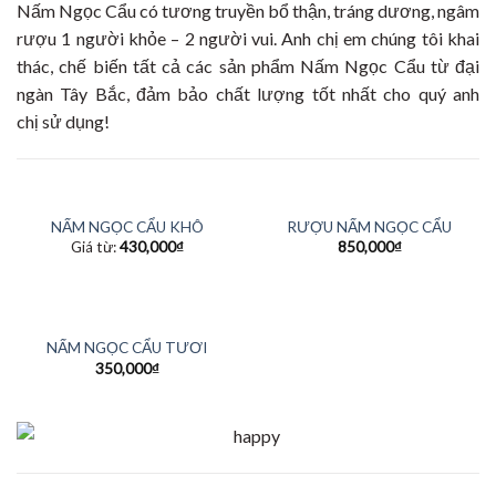
Nấm Ngọc Cẩu có tương truyền bổ thận, tráng dương, ngâm
rượu 1 người khỏe – 2 người vui. Anh chị em chúng tôi khai
thác, chế biến tất cả các sản phẩm Nấm Ngọc Cẩu từ đại
ngàn Tây Bắc, đảm bảo chất lượng tốt nhất cho quý anh
chị sử dụng!
NẤM NGỌC CẨU KHÔ
RƯỢU NẤM NGỌC CẨU
Giá từ:
430,000
₫
850,000
₫
HẾT HÀNG
NẤM NGỌC CẨU TƯƠI
350,000
₫