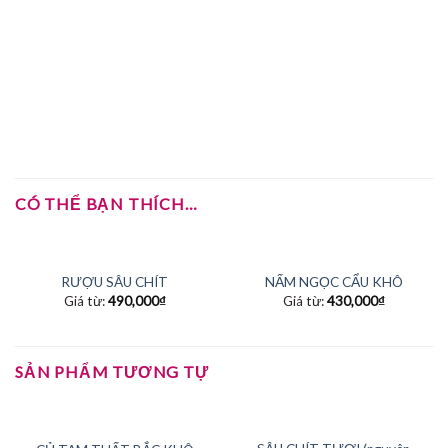
CÓ THỂ BẠN THÍCH…
RƯỢU SÂU CHÍT
NẤM NGỌC CẨU KHÔ
Giá từ:
490,000
₫
Giá từ:
430,000
₫
SẢN PHẨM TƯƠNG TỰ
HẾT HÀNG