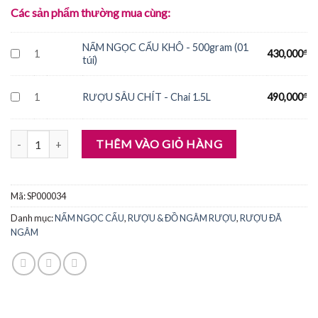
Các sản phẩm thường mua cùng:
NẤM NGỌC CẨU KHÔ - 500gram (01
1
430,000
₫
túi)
1
RƯỢU SÂU CHÍT - Chai 1.5L
490,000
₫
RƯỢU NẤM NGỌC CẨU số lượng
THÊM VÀO GIỎ HÀNG
Mã:
SP000034
Danh mục:
NẤM NGỌC CẨU
,
RƯỢU & ĐỒ NGÂM RƯỢU
,
RƯỢU ĐÃ
NGÂM