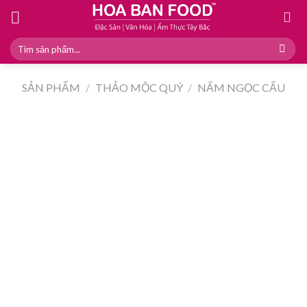
Skip
to
content
Tìm
kiếm:
SẢN PHẨM
/
THẢO MỘC QUÝ
/
NẤM NGỌC CẨU