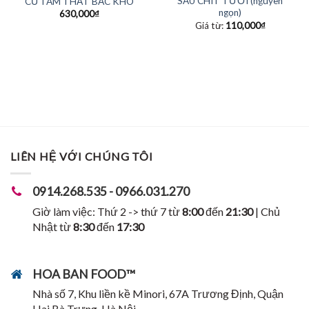
SÂU CHÍT TƯƠI (nguyên
CỦ TAM THẤT BẮC KHÔ
ngọn)
630,000
₫
Giá từ:
110,000
₫
LIÊN HỆ VỚI CHÚNG TÔI
0914.268.535 - 0966.031.270
Giờ làm việc: Thứ 2 -> thứ 7 từ
8:00
đến
21:30
| Chủ
Nhật từ
8:30
đến
17:30
HOA BAN FOOD™
Nhà số 7, Khu liền kề Minori, 67A Trương Định, Quận
Hai Bà Trưng, Hà Nội