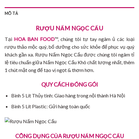
MÔ TẢ
RƯỢU NẤM NGỌC CẨU
Tại
HOA BAN FOOD
™, chúng tôi tự tay ngâm ủ các loại
rượu thảo mộc quý, bổ dưỡng cho sức khỏe để phục vụ quý
khách gần xa. Rượu Nấm Ngọc Cẩu được chúng tôi ngâm tỉ
lệ tiêu chuẩn giữa Nấm Ngọc Cẩu Khô chất lượng nhất, thêm
1 chút mật ong để tạo vị ngọt & thơm hơn.
QUY CÁCH ĐÓNG GÓI
Bình 5 Lít Thủy tinh: Giao hàng trong nội thành Hà Nội
Bình 5 Lít Plastic: Gửi hàng toàn quốc
CÔNG DỤNG CỦA RƯỢU NẤM NGỌC CẨU