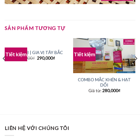
SẢN PHẨM TƯƠNG TỰ
COMBO 3 | GIA VỊ TÂY BẮC
Tiết kiệm
Tiết kiệm
325,000
₫
290,000
₫
COMBO MẮC KHÉN & HẠT
DỔI
Giá từ:
280,000
₫
LIÊN HỆ VỚI CHÚNG TÔI