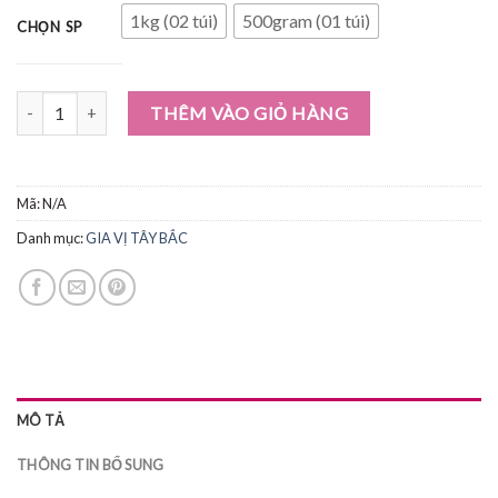
1kg (02 túi)
500gram (01 túi)
CHỌN SP
QUẢ MẮC MẬT số lượng
THÊM VÀO GIỎ HÀNG
Mã:
N/A
Danh mục:
GIA VỊ TÂY BẮC
MÔ TẢ
THÔNG TIN BỔ SUNG