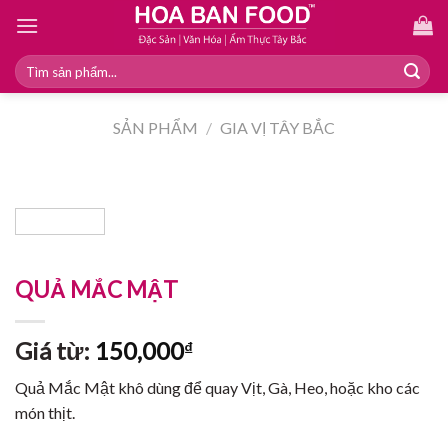
Skip
to
content
Tìm
kiếm:
SẢN PHẨM
/
GIA VỊ TÂY BẮC
QUẢ MẮC MẬT
Giá từ:
150,000
₫
Quả Mắc Mật khô dùng để quay Vịt, Gà, Heo, hoặc kho các
món thịt.