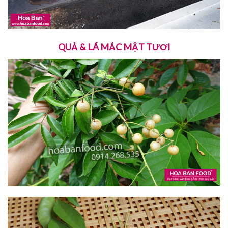
QUẢ & LÁ MẮC MẬT TƯƠI