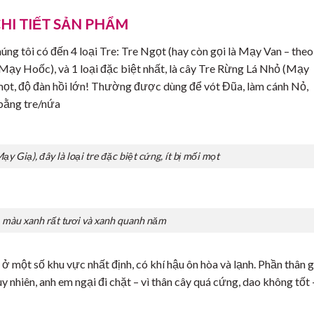
HI TIẾT SẢN PHẨM
ng tôi có đến 4 loại Tre: Tre Ngọt (hay còn gọi là Mạy Van – theo
Mạy Hoốc), và 1 loại đặc biệt nhất, là cây Tre Rừng Lá Nhỏ (Mạy
ối mọt, độ đàn hồi lớn! Thường được dùng để vót Đũa, làm cánh Nỏ,
 bằng tre/nứa
y Giạ), đây là loại tre đặc biệt cứng, ít bị mối mọt
, màu xanh rất tươi và xanh quanh năm
một số khu vực nhất định, có khí hậu ôn hòa và lạnh. Phần thân 
y nhiên, anh em ngại đi chặt – vì thân cây quá cứng, dao không tốt 