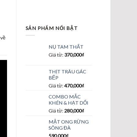
SẢN PHẨM NỔI BẬT
 về
NỤ TAM THẤT
Giá từ:
370,000
₫
THỊT TRÂU GÁC
BẾP
Giá từ:
470,000
₫
COMBO MẮC
KHÉN & HẠT DỔI
Giá từ:
280,000
₫
MẬT ONG RỪNG
SÔNG ĐÀ
590,000
₫