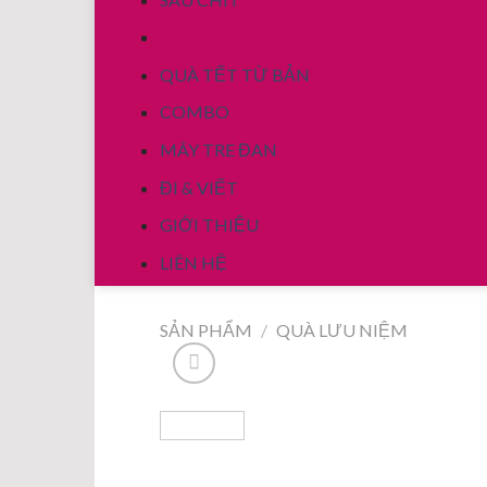
QUÀ TẾT TỪ BẢN
COMBO
MÂY TRE ĐAN
ĐI & VIẾT
GIỚI THIỆU
LIÊN HỆ
SẢN PHẨM
/
QUÀ LƯU NIỆM