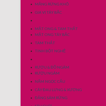
MĂNG RỪNG KHÔ
GIA VỊ TÂY BẮC
MẬT ONG & TAM THẤT
MẬT ONG TÂY BẮC
TAM THẤT
TINH BỘT NGHỆ
RƯỢU & ĐỒ NGÂM
RƯỢU NGÂM
NẤM NGỌC CẨU
CÂY ĐAU LƯNG & XƯƠNG
ĐẢNG SÂM RỪNG
SÂU CHÍT