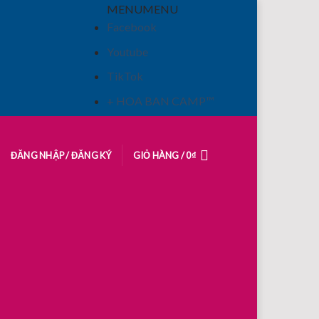
MENU
MENU
Facebook
Youtube
TikTok
+ HOA BAN CAMP™
ĐĂNG NHẬP / ĐĂNG KÝ
GIỎ HÀNG /
0
₫