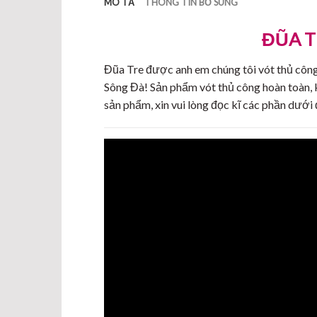
MÔ TẢ
THÔNG TIN BỔ SUNG
ĐŨA T
Đũa Tre được anh em chúng tôi vót thủ công
Sông Đà! Sản phẩm vót thủ công hoàn toàn, 
sản phẩm, xin vui lòng đọc kĩ các phần dưới