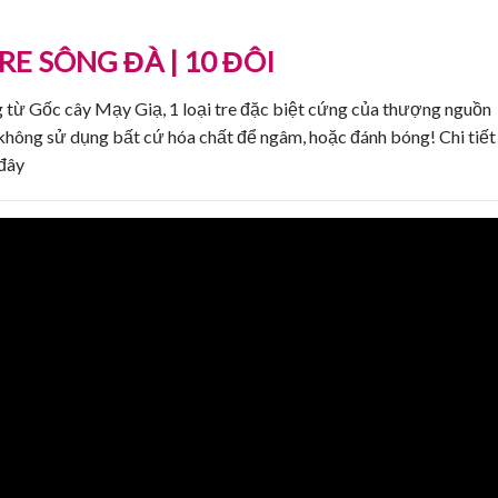
RE SÔNG ĐÀ | 10 ĐÔI
 từ Gốc cây Mạy Giạ, 1 loại tre đặc biệt cứng của thượng nguồn
không sử dụng bất cứ hóa chất để ngâm, hoặc đánh bóng! Chi tiết
 đây