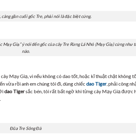
 càng gần cuối gốc Tre, phải nói là đặc biệt cứng.
c Mạy Giạ” ý nói đến gốc của cây Tre Rừng Lá Nhỏ (Mạy Giạ) cứng như t
nào.
 cây Mạy Giạ, vì nếu không có dao tốt, hoặc kĩ thuật chặt không tố
ến vừa rồi anh em chúng tôi đi, dùng chiếc
dao Tiger
, phải công nh
ưỡi
dao Tiger
sắc bén, tôi rất bất ngờ khi từng cây Mạy Giạ được 
.
Đũa Tre Sông Đà