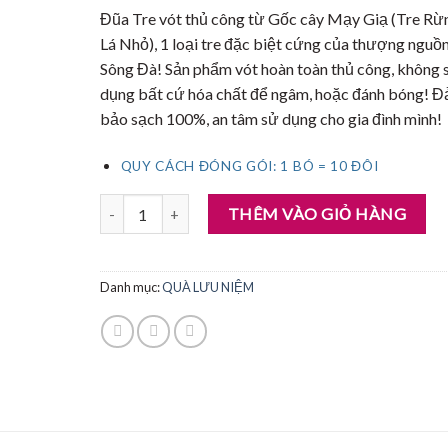
Đũa Tre vót thủ công từ Gốc cây Mạy Giạ (Tre Rừ
Lá Nhỏ), 1 loại tre đặc biệt cứng của thượng nguồ
Sông Đà! Sản phẩm vót hoàn toàn thủ công, không 
dụng bất cứ hóa chất để ngâm, hoặc đánh bóng! 
bảo sạch 100%, an tâm sử dụng cho gia đình mình!
QUY CÁCH ĐÓNG GÓI: 1 BÓ = 10 ĐÔI
ĐŨA TRE SÔNG ĐÀ | 10 Đôi số lượng
THÊM VÀO GIỎ HÀNG
Danh mục:
QUÀ LƯU NIỆM