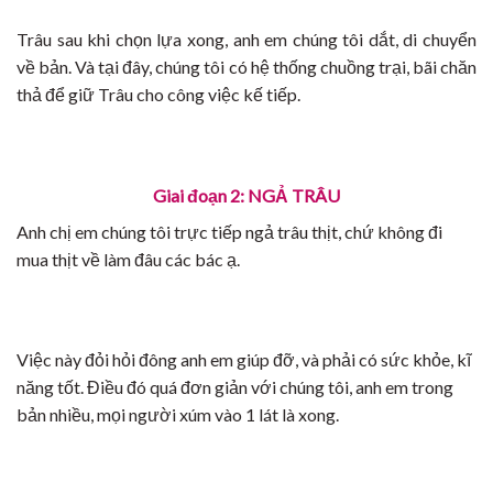
Trâu sau khi chọn lựa xong, anh em chúng tôi dắt, di chuyển
về bản. Và tại đây, chúng tôi có hệ thống chuồng trại, bãi chăn
thả để giữ Trâu cho công việc kế tiếp.
Giai đoạn 2: NGẢ TRÂU
Anh chị em chúng tôi trực tiếp ngả trâu thịt, chứ không đi
mua thịt về làm đâu các bác ạ.
Việc này đỏi hỏi đông anh em giúp đỡ, và phải có sức khỏe, kĩ
năng tốt. Điều đó quá đơn giản với chúng tôi, anh em trong
bản nhiều, mọi người xúm vào 1 lát là xong.