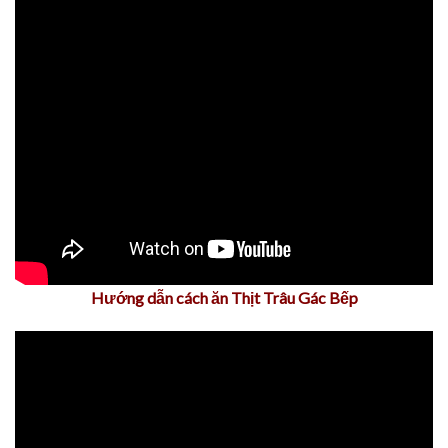
Hướng dẫn cách ăn Thịt Trâu Gác Bếp