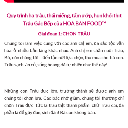
Quy trình hạ trâu, thái miếng, tẩm ướp, hun khói thịt
Trâu Gác Bếp của
HOA BAN FOOD
™
Giai đoạn 1: CHỌN TRÂU
Chúng tôi làm việc cùng với các anh chị em, đa sắc tộc văn
hóa, ở nhiều bản làng khác nhau. Anh chị em chăn nuôi Trâu,
Bò, còn chúng tôi – đến tận nơi lựa chọn, thu mua cho bà con.
Trâu sạch, ăn cỏ, sống hoang dã tự nhiên như thế này!
Những con Trâu đực lớn, trưởng thành sẽ được anh em
chúng tôi chọn lựa. Các bác nhớ giùm, chúng tôi thường chỉ
chọn Trâu đực, tức là trâu thịt thành phẩm, chứ Trâu cái, đa
phần là để gây đàn, sinh đàn! Bà con không bán.