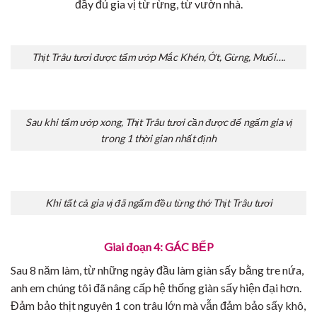
đầy đủ gia vị từ rừng, từ vườn nhà.
Thịt Trâu tươi được tẩm ướp Mắc Khén, Ớt, Gừng, Muối….
Sau khi tẩm ướp xong, Thịt Trâu tươi cần được để ngấm gia vị
trong 1 thời gian nhất định
Khi tất cả gia vị đã ngấm đều từng thớ Thịt Trâu tươi
Giai đoạn 4: GÁC BẾP
Sau 8 năm làm, từ những ngày đầu làm giàn sấy bằng tre nứa,
anh em chúng tôi đã nâng cấp hệ thống giàn sấy hiện đại hơn.
Đảm bảo thịt nguyên 1 con trâu lớn mà vẫn đảm bảo sấy khô,