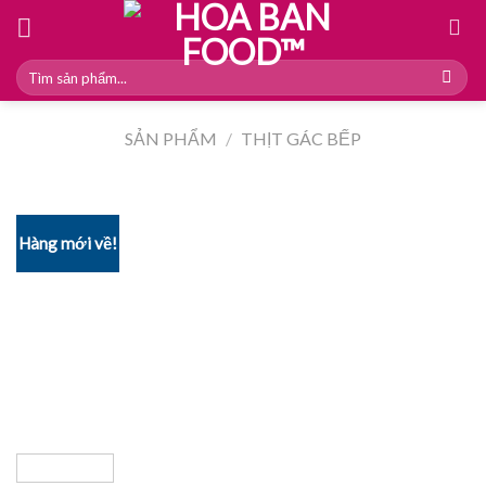
Skip
to
content
Tìm
kiếm:
SẢN PHẨM
/
THỊT GÁC BẾP
Hàng mới về!