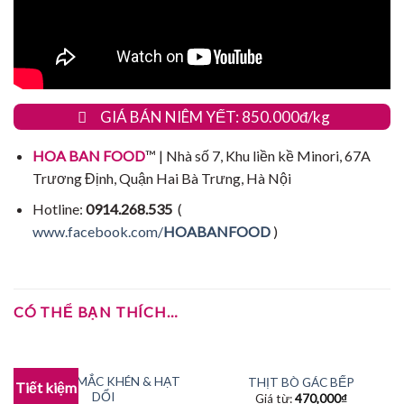
GIÁ BÁN NIÊM YẾT: 850.000đ/kg
HOA BAN FOOD
™ | Nhà số 7, Khu liền kề Minori, 67A
Trương Định, Quận Hai Bà Trưng, Hà Nội
Hotline:
0914.268.535
(
www.facebook.com/
HOABANFOOD
)
CÓ THỂ BẠN THÍCH…
COMBO MẮC KHÉN & HẠT
THỊT BÒ GÁC BẾP
Tiết kiệm
DỔI
Giá từ:
470,000
₫