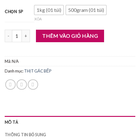
1kg (01 túi)
500gram (01 túi)
CHỌN SP
XÓA
THỊT TRÂU GÁC BẾP số lượng
THÊM VÀO GIỎ HÀNG
Mã:
N/A
Danh mục:
THỊT GÁC BẾP
MÔ TẢ
THÔNG TIN BỔ SUNG