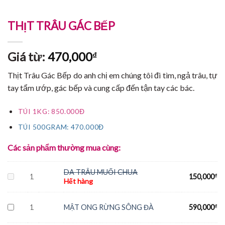
THỊT TRÂU GÁC BẾP
Giá từ:
470,000
₫
Thịt Trâu Gác Bếp do anh chị em chúng tôi đi tìm, ngả trâu, tự
tay tẩm ướp, gác bếp và cung cấp đến tận tay các bác.
TÚI 1KG: 850.000Đ
TÚI 500GRAM: 470.000Đ
Các sản phẩm thường mua cùng:
DA TRÂU MUỐI CHUA
1
150,000
₫
Hết hàng
1
MẬT ONG RỪNG SÔNG ĐÀ
590,000
₫