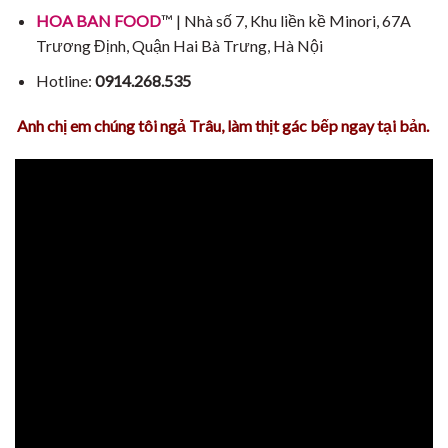
HOA BAN FOOD
™ | Nhà số 7, Khu liền kề Minori, 67A
Trương Định, Quận Hai Bà Trưng, Hà Nội
Hotline:
0914.268.535
Anh chị em chúng tôi ngả Trâu, làm thịt gác bếp ngay tại bản.