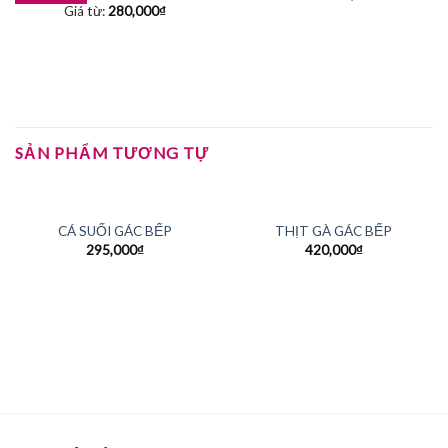
Giá từ:
280,000
₫
SẢN PHẨM TƯƠNG TỰ
HẾT HÀNG
CÁ SUỐI GÁC BẾP
THỊT GÀ GÁC BẾP
295,000
₫
420,000
₫