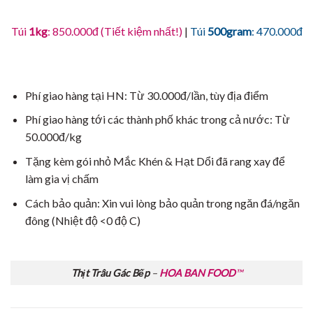
Túi
1kg
: 850.000đ (Tiết kiệm nhất!)
|
Túi
500gram
: 470.000đ
Phí giao hàng tại HN: Từ 30.000đ/lần, tùy địa điểm
Phí giao hàng tới các thành phố khác trong cả nước: Từ
50.000đ/kg
Tặng kèm gói nhỏ Mắc Khén & Hạt Dổi đã rang xay để
làm gia vị chấm
Cách bảo quản: Xin vui lòng bảo quản trong ngăn đá/ngăn
đông (Nhiệt độ <0 độ C)
Thịt Trâu Gác Bếp
–
HOA BAN FOOD
™