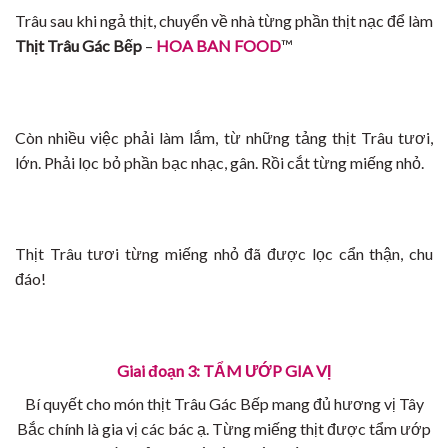
Trâu sau khi ngả thịt, chuyển về nhà từng phần thịt nạc để làm
Thịt Trâu Gác Bếp
–
HOA BAN FOOD
™
Còn nhiều việc phải làm lắm, từ những tảng thịt Trâu tươi,
lớn. Phải lọc bỏ phần bạc nhạc, gân. Rồi cắt từng miếng nhỏ.
Thịt Trâu tươi từng miếng nhỏ đã được lọc cẩn thận, chu
đáo!
Giai đoạn 3: TẨM ƯỚP GIA VỊ
Bí quyết cho món thịt Trâu Gác Bếp mang đủ hương vị Tây
Bắc chính là gia vị các bác ạ. Từng miếng thịt được tẩm ướp