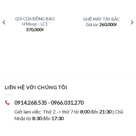
HẾT HÀNG
HẾT HÀNG
GÙI CỦA ĐỒNG BÀO
GHẾ MÂY TÂY BẮC
H’Mong – LC1
Giá từ:
260,000
₫
370,000
₫
LIÊN HỆ VỚI CHÚNG TÔI
0914.268.535 - 0966.031.270
Giờ làm việc: Thứ 2 -> thứ 7 từ
8:00
đến
21:30
| Chủ
Nhật từ
8:30
đến
17:30