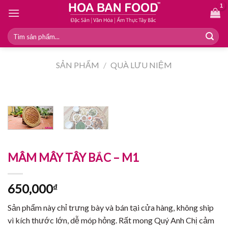
Skip
to
content
Tìm
kiếm:
SẢN PHẨM
/
QUÀ LƯU NIỆM
MÂM MÂY TÂY BẮC – M1
650,000
₫
Sản phẩm này chỉ trưng bày và bán tại cửa hàng, không ship
vì kích thước lớn, dễ móp hỏng. Rất mong Quý Anh Chị cảm