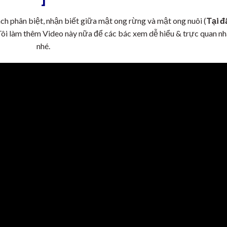
 cách phân biệt, nhận biết giữa mật ong rừng và mật ong nuôi (
Tại đ
Tôi làm thêm Video này nữa để các bác xem dễ hiểu & trực quan nh
nhé.