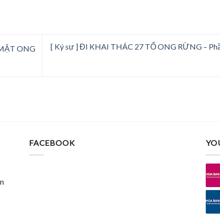
[ Ký sự ] ĐI KHAI THÁC 27 TỔ ONG RỪNG – Phầ
à MẬT ONG
FACEBOOK
YO
n