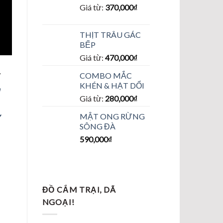
Giá từ:
370,000
₫
THỊT TRÂU GÁC
BẾP
Giá từ:
470,000
₫
COMBO MẮC
KHÉN & HẠT DỔI
Giá từ:
280,000
₫
MẬT ONG RỪNG
SÔNG ĐÀ
590,000
₫
ĐỒ CẮM TRẠI, DÃ
NGOẠI!