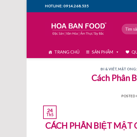
Skip
HOTLINE: 0914.268.535
to
content
Tìm
kiếm:
TRANG CHỦ
SẢN PHẨM
QU
ĐI & VIẾT
,
MẬT ONG:
Cách Phân B
POSTED
24
Th5
CÁCH PHÂN BIỆT MẬT