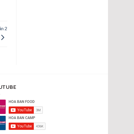
n 2
UTUBE