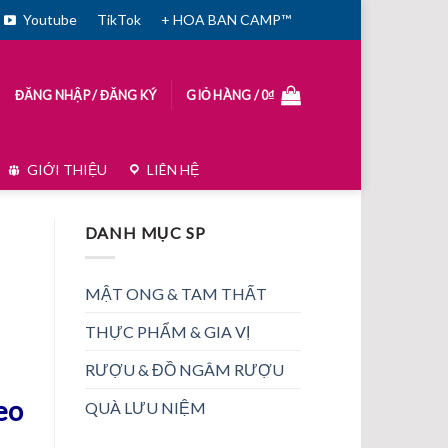
Youtube
TikTok
+ HOA BAN CAMP™
ĐĂNG NHẬP / ĐĂNG KÝ
GIỎ HÀNG /
0
₫
GIỚI THIỆU
LIÊN HỆ
DANH MỤC SP
MẬT ONG & TAM THẤT
THỰC PHẨM & GIA VỊ
RƯỢU & ĐỒ NGÂM RƯỢU
eo
QUÀ LƯU NIỆM