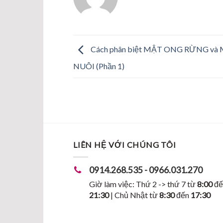
Cách phân biệt MẬT ONG RỪNG v
NUÔI (Phần 1)
LIÊN HỆ VỚI CHÚNG TÔI
0914.268.535 - 0966.031.270
Giờ làm việc: Thứ 2 -> thứ 7 từ
8:00
đế
21:30
| Chủ Nhật từ
8:30
đến
17:30