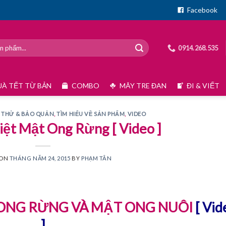
Facebook
0914.268.535
À TẾT TỪ BẢN
COMBO
MÂY TRE ĐAN
ĐI & VIẾT
 THỬ & BẢO QUẢN
,
TÌM HIỂU VỀ SẢN PHẨM
,
VIDEO
iệt Mật Ong Rừng [ Video ]
 ON
THÁNG NĂM 24, 2015
BY
PHẠM TÂN
 ONG RỪNG VÀ MẬT ONG NUÔI
[ Vid
]