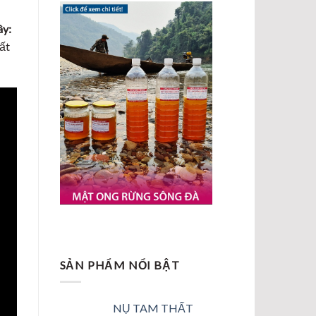
ây:
ất
SẢN PHẨM NỔI BẬT
NỤ TAM THẤT