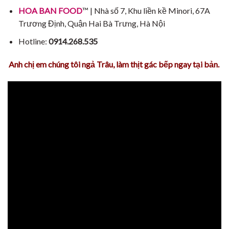
HOA BAN FOOD
™ | Nhà số 7, Khu liền kề Minori, 67A
Trương Định, Quận Hai Bà Trưng, Hà Nội
Hotline:
0914.268.535
Anh chị em chúng tôi ngả Trâu, làm thịt gác bếp ngay tại bản.