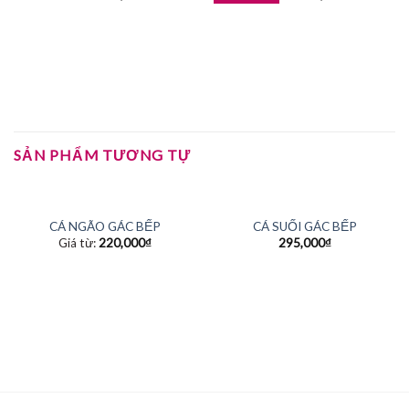
SẢN PHẨM TƯƠNG TỰ
HẾT HÀNG
HẾT HÀNG
CÁ NGÃO GÁC BẾP
CÁ SUỐI GÁC BẾP
Giá từ:
220,000
₫
295,000
₫