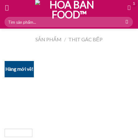
Skip
to
content
Tìm
kiếm:
SẢN PHẨM
/
THỊT GÁC BẾP
Hàng mới về!