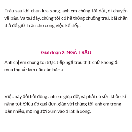
Trâu sau khi chọn lựa xong, anh em chúng tôi dắt, di chuyển
về bản. Và tại đây, chúng tôi có hệ thống chuồng trại, bãi chăn
thả để giữ Trâu cho công việc kế tiếp.
Giai đoạn 2: NGẢ TRÂU
Anh chị em chúng tôi trực tiếp ngả trâu thịt, chứ không đi
mua thịt về làm đâu các bác ạ.
Việc này đỏi hỏi đông anh em giúp đỡ, và phải có sức khỏe, kĩ
năng tốt. Điều đó quá đơn giản với chúng tôi, anh em trong
bản nhiều, mọi người xúm vào 1 lát là xong.