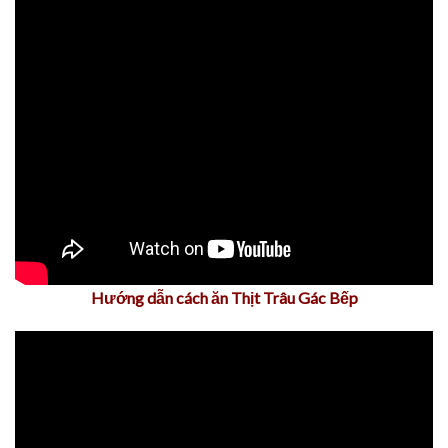
Hướng dẫn cách ăn Thịt Trâu Gác Bếp