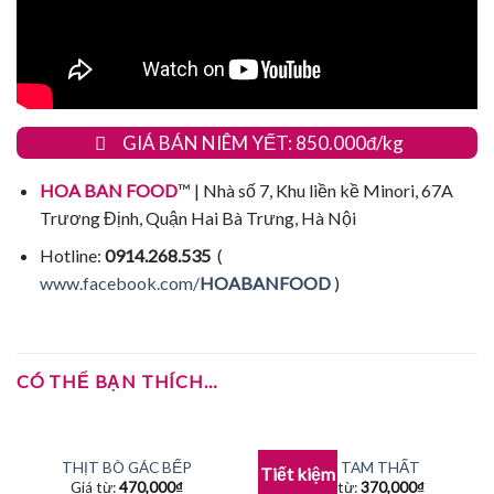
GIÁ BÁN NIÊM YẾT: 850.000đ/kg
HOA BAN FOOD
™ | Nhà số 7, Khu liền kề Minori, 67A
Trương Định, Quận Hai Bà Trưng, Hà Nội
Hotline:
0914.268.535
(
www.facebook.com/
HOABANFOOD
)
CÓ THỂ BẠN THÍCH…
THỊT BÒ GÁC BẾP
NỤ TAM THẤT
Tiết kiệm
Giá từ:
470,000
₫
Giá từ:
370,000
₫