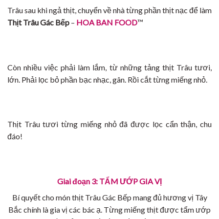
Trâu sau khi ngả thịt, chuyển về nhà từng phần thịt nạc để làm
Thịt Trâu Gác Bếp
–
HOA BAN FOOD
™
Còn nhiều việc phải làm lắm, từ những tảng thịt Trâu tươi,
lớn. Phải lọc bỏ phần bạc nhạc, gân. Rồi cắt từng miếng nhỏ.
Thịt Trâu tươi từng miếng nhỏ đã được lọc cẩn thận, chu
đáo!
Giai đoạn 3: TẨM ƯỚP GIA VỊ
Bí quyết cho món thịt Trâu Gác Bếp mang đủ hương vị Tây
Bắc chính là gia vị các bác ạ. Từng miếng thịt được tẩm ướp