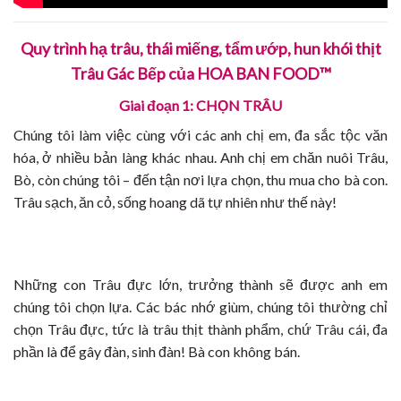
Quy trình hạ trâu, thái miếng, tẩm ướp, hun khói thịt
Trâu Gác Bếp của
HOA BAN FOOD
™
Giai đoạn 1: CHỌN TRÂU
Chúng tôi làm việc cùng với các anh chị em, đa sắc tộc văn
hóa, ở nhiều bản làng khác nhau. Anh chị em chăn nuôi Trâu,
Bò, còn chúng tôi – đến tận nơi lựa chọn, thu mua cho bà con.
Trâu sạch, ăn cỏ, sống hoang dã tự nhiên như thế này!
Những con Trâu đực lớn, trưởng thành sẽ được anh em
chúng tôi chọn lựa. Các bác nhớ giùm, chúng tôi thường chỉ
chọn Trâu đực, tức là trâu thịt thành phẩm, chứ Trâu cái, đa
phần là để gây đàn, sinh đàn! Bà con không bán.