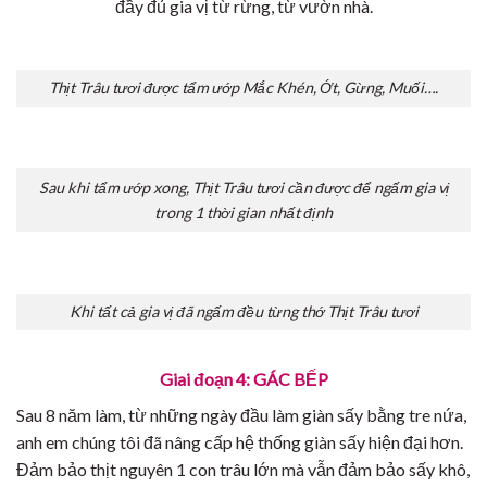
đầy đủ gia vị từ rừng, từ vườn nhà.
Thịt Trâu tươi được tẩm ướp Mắc Khén, Ớt, Gừng, Muối….
Sau khi tẩm ướp xong, Thịt Trâu tươi cần được để ngấm gia vị
trong 1 thời gian nhất định
Khi tất cả gia vị đã ngấm đều từng thớ Thịt Trâu tươi
Giai đoạn 4: GÁC BẾP
Sau 8 năm làm, từ những ngày đầu làm giàn sấy bằng tre nứa,
anh em chúng tôi đã nâng cấp hệ thống giàn sấy hiện đại hơn.
Đảm bảo thịt nguyên 1 con trâu lớn mà vẫn đảm bảo sấy khô,