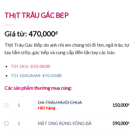
THỊT TRÂU GÁC BẾP
Giá từ:
470,000
₫
Thịt Trâu Gác Bếp do anh chị em chúng tôi đi tìm, ngả trâu, tự
tay tẩm ướp, gác bếp và cung cấp đến tận tay các bác.
TÚI 1KG: 850.000Đ
TÚI 500GRAM: 470.000Đ
Các sản phẩm thường mua cùng:
DA TRÂU MUỐI CHUA
1
150,000
₫
Hết hàng
1
MẬT ONG RỪNG SÔNG ĐÀ
590,000
₫