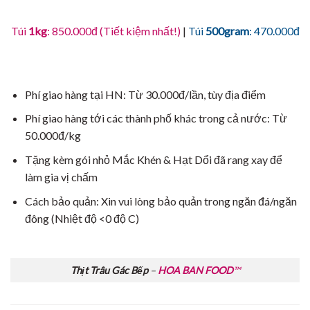
Túi
1kg
: 850.000đ (Tiết kiệm nhất!)
|
Túi
500gram
: 470.000đ
Phí giao hàng tại HN: Từ 30.000đ/lần, tùy địa điểm
Phí giao hàng tới các thành phố khác trong cả nước: Từ
50.000đ/kg
Tặng kèm gói nhỏ Mắc Khén & Hạt Dổi đã rang xay để
làm gia vị chấm
Cách bảo quản: Xin vui lòng bảo quản trong ngăn đá/ngăn
đông (Nhiệt độ <0 độ C)
Thịt Trâu Gác Bếp
–
HOA BAN FOOD
™