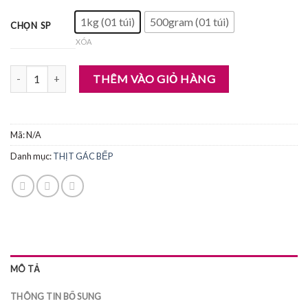
1kg (01 túi)
500gram (01 túi)
CHỌN SP
XÓA
THỊT TRÂU GÁC BẾP số lượng
THÊM VÀO GIỎ HÀNG
Mã:
N/A
Danh mục:
THỊT GÁC BẾP
MÔ TẢ
THÔNG TIN BỔ SUNG